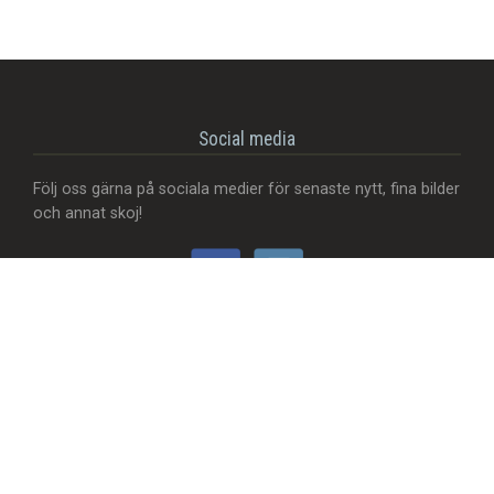
Social media
Följ oss gärna på sociala medier för senaste nytt, fina bilder
och annat skoj!
Vill du...
- Att vi lägger till en food truck/matvagn?
- Skicka användbar feedback?
- Synas med ditt företag?