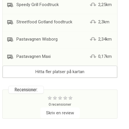
Speedy Grill Foodtruck
2,25km
Streetfood Gotland foodtruck
2,3km
Pastavagnen Wisborg
2,34km
Pastavagnen Maxi
0,17km
Hitta fler platser på kartan
Recensioner:
0 recensioner
Skriv en review