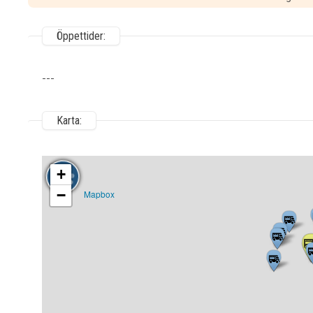
Öppettider:
---
Karta:
+
−
Mapbox