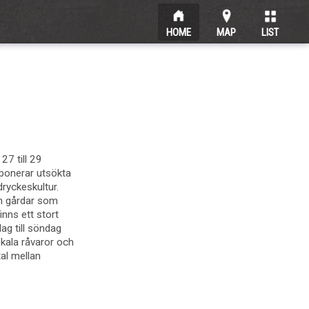
HOME
MAP
LIST
27 till 29
ponerar utsökta
dryckeskultur.
ch gårdar som
inns ett stort
ag till söndag
kala råvaror och
al mellan