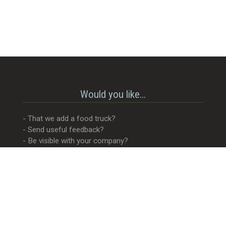
Would you like...
- That we add a food truck?
- Send useful feedback?
- Be visible with your company?
- MORE Visible with your company?
- Something completely different?
Get in touch! 😊