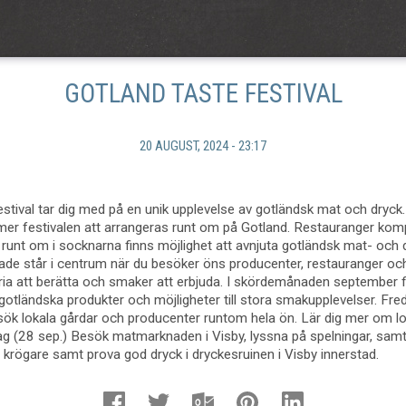
GOTLAND TASTE FESTIVAL
20 AUGUST, 2024 - 23:17
stival tar dig med på en unik upplevelse av gotländsk mat och dryck. 
r festivalen att arrangeras runt om på Gotland. Restauranger kom
h runt om i socknarna finns möjlighet att avnjuta gotländsk mat- och 
ade står i centrum när du besöker öns producenter, restauranger o
toria att berätta och smaker att erbjuda. I skördemånaden september f
 gotländska produkter och möjligheter till stora smakupplevelser. Fred
ök lokala gårdar och producenter runtom hela ön. Lär dig mer om lo
g (28 sep.) Besök matmarknaden i Visby, lyssna på spelningar, samt
krögare samt prova god dryck i dryckesruinen i Visby innerstad.