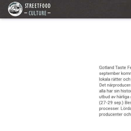
Gotland Taste Fe
september komme
lokala rätter oc
Det närproducer
alla har sin his
utbud av härliga
(27-29 sep.) Bes
processer. Lörda
producenter och 