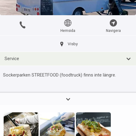
Iceblizz foodtruck
itemtypetitle
Hemsida
Navigera
Visby
?km
Visby
Service
Kantinen Gotland Foodtruck
itemtypetitle
Sockerparken STREETFOOD (foodtruck) finns inte längre.
Visby
?km
Körv foodtruck
itemtypetitle
Roma
?km