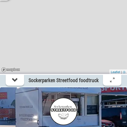
Stenkyrka
?km
Ett Litet Crêperie Foodtruck
itemtypetitle
Stenkyrka
?km
Friends diner foodruck
Leaflet
|
(i)
itemtypetitle
Sockerparken Streetfood foodtruck
Visby
?km
Gotland Smash Foodtruck
itemtypetitle
Visby
?km