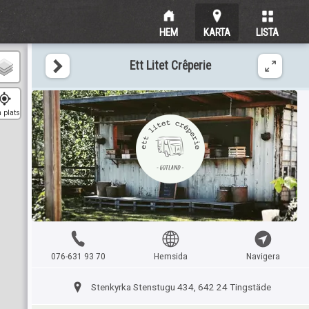
HEM
KARTA
LISTA
Ett Litet Crêperie
 plats
076-631 93 70
Hemsida
Navigera
Stenkyrka Stenstugu 434, 642 24 Tingstäde