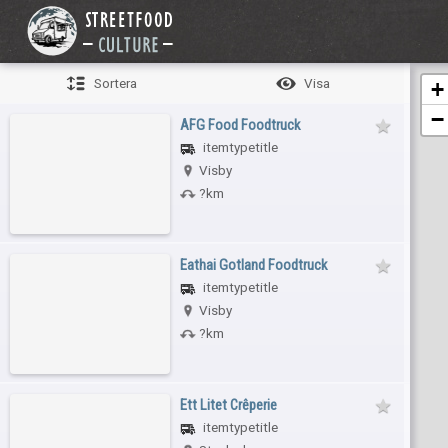
Sortera
Visa
+
−
AFG Food Foodtruck
itemtypetitle
Visby
?km
Eathai Gotland Foodtruck
itemtypetitle
Visby
?km
Ett Litet Crêperie
itemtypetitle