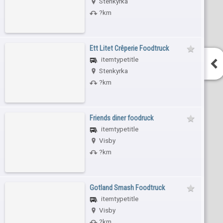
Stenkyrka
?km
Ett Litet Crêperie Foodtruck
itemtypetitle
Stenkyrka
?km
Friends diner foodruck
itemtypetitle
Visby
?km
Gotland Smash Foodtruck
itemtypetitle
Visby
?km